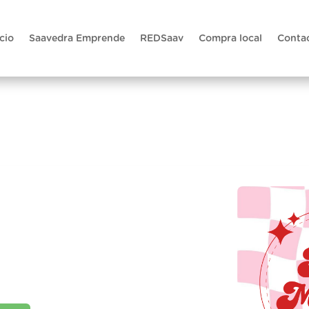
icio
Saavedra Emprende
REDSaav
Compra local
Conta