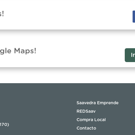
s!
ogle Maps!
I
Saavedra Emprende
REDSaav
Compra Local
8170)
Contacto