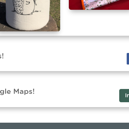
s!
ogle Maps!
I